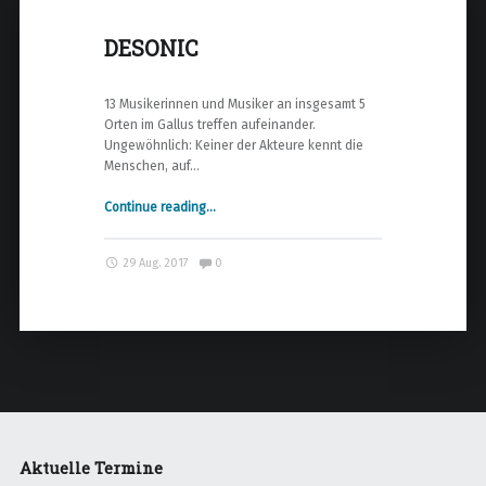
DESONIC
13 Musikerinnen und Musiker an insgesamt 5
Orten im Gallus treffen aufeinander.
Ungewöhnlich: Keiner der Akteure kennt die
Menschen, auf…
Continue reading
"
…
D
E
Comments:
29 Aug. 2017
0
S
O
N
I
C
"
Aktuelle Termine