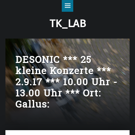
tk_lab
S
site
k
navigation
i
TK_LAB
p
t
o
c
o
n
t
DESONIC *** 25
e
n
kleine Konzerte ***
t
2.9.17 *** 10.00 Uhr -
13.00 Uhr *** Ort:
Gallus: