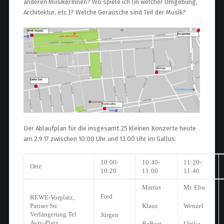
anderen MusikerInnen? Wo spiele ich (in welcher Umgebung,
Architektur, etc.)? Welche Geräusche sind Teil der Musik?
Der Ablaufplan für die insgesamt 25 kleinen Konzerte heute
am 2.9.17 zwischen 10.00 Uhr und 13.00 Uhr im Gallus:
10:00-
10:40-
11:20-
Orte
10:20
11:00
11:40
Marius
Mr. Ebu
Fred
REWE-Vorplatz,
Klaus
Wenzel
Pariser Str.
Verlängerung Tel
Jürgen
Aviv-Platz
BePoet
Ulrike