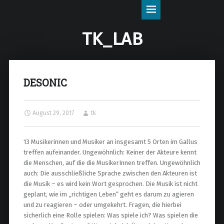
tk_lab
S
site
k
navigation
i
TK_LAB
p
t
o
c
o
DESONIC
n
t
e
n
August 29, 2017
tk
t
13 Musikerinnen und Musiker an insgesamt 5 Orten im Gallus
treffen aufeinander. Ungewöhnlich: Keiner der Akteure kennt
die Menschen, auf die die MusikerInnen treffen. Ungewöhnlich
auch: Die ausschließliche Sprache zwischen den Akteuren ist
die Musik – es wird kein Wort gesprochen. Die Musik ist nicht
geplant, wie im „richtigen Leben“ geht es darum zu agieren
und zu reagieren – oder umgekehrt. Fragen, die hierbei
sicherlich eine Rolle spielen: Was spiele ich? Was spielen die