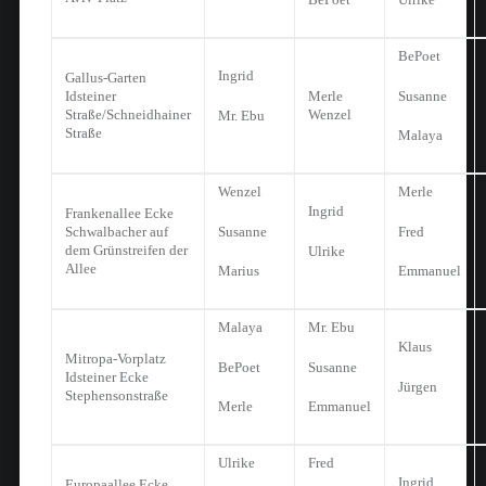
BePoet
Ingrid
Gallus-Garten
Susanne
Idsteiner
Merle
Straße/Schneidhainer
Wenzel
Mr. Ebu
Straße
Malaya
Wenzel
Merle
Ingrid
Frankenallee Ecke
Susanne
Fred
Schwalbacher auf
dem Grünstreifen der
Ulrike
Allee
Marius
Emmanuel
Malaya
Mr. Ebu
Klaus
Mitropa-Vorplatz
BePoet
Susanne
Idsteiner Ecke
Jürgen
Stephensonstraße
Merle
Emmanuel
Ulrike
Fred
Ingrid
Europaallee Ecke